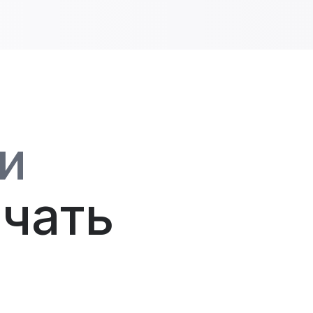
и
чать