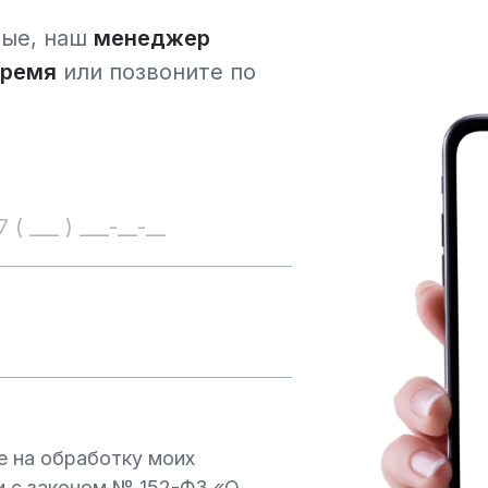
ные, наш
менеджер
время
или позвоните по
е на обработку моих
и с законом № 152-ФЗ «О