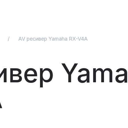
/
AV ресивер Yamaha RX-V4A
ивер Yam
A