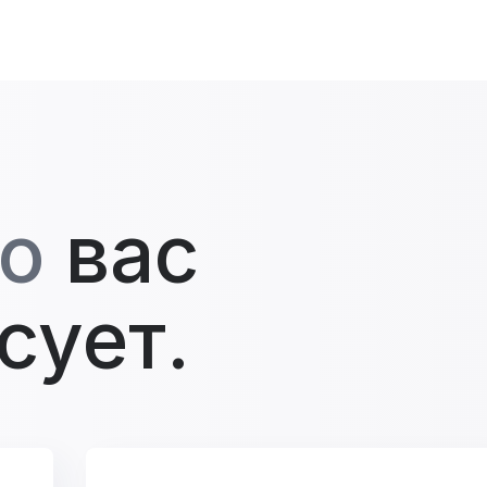
о
вас
сует.