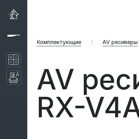
Комплектующие
/
AV ресиверы
AV рес
RX-V4