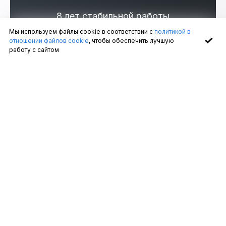
8 лет стабильной работы
Мы используем файлы cookie в соответствии с
политикой в
Гарантия 5 лет от производителя
отношении файлов cookie
, чтобы обеспечить лучшую
работу с сайтом
Умные домофоны обладают более широким
функционалом, чем их стандартные аналоги. С их
помощью можно дистанционно управлять доступом в
квартиру и контролировать появление посетителей и
нежелательных гостей. Умный домофон включен в
модуль безопасности, он предназначен для защиты
жилища от взлома.
Описание
Умный домофон внешне схож со стандартным
устройством, дополнительно оснащенным