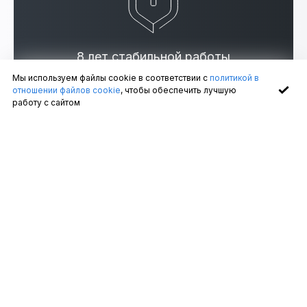
8 лет стабильной работы
Мы используем файлы cookie в соответствии с
политикой в
Гарантия 5 лет от производителя
отношении файлов cookie
, чтобы обеспечить лучшую
работу с сайтом
Использование разных по времени режимов работы,
разные сценарии работы освещения днем и ночью.
Регулирование не только включения/выключения
светильника, а его яркости.
Умный дом «Кластер» реализует гибкую настройку
работы осветительных устройств и сценариев
индивидуально для каждого объекта:
Можно использовать как регулярное освещение