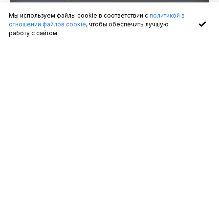
изменить геометрию интерьера
без
Мы используем файлы cookie в соответствии с
политикой в
дополнительного оформления и декора
отношении файлов cookie
, чтобы обеспечить лучшую
работу с сайтом
Возможности
цветной
подсветки.
Цветная подсветка может значительно
повлиять на наше настроение и
восприятие помещения
, что позволяет
использовать их для создания уникальных
световых сценариев.
Использование цветной подсветки может не